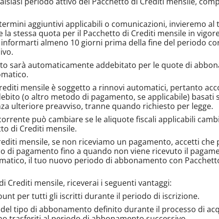
alsiasi periodo attivo del Pacchetto di Crediti mensile, com
rmini aggiuntivi applicabili o comunicazioni, invieremo al tu
te la stessa quota per il Pacchetto di Crediti mensile in v
informarti almeno 10 giorni prima della fine del periodo cor
ivo.
nto sarà automaticamente addebitato per le quote di abbon
omatico.
iti mensile è soggetto a rinnovi automatici, pertanto acconse
i debito (o altro metodo di pagamento, se applicabile) basat
za ulteriore preavviso, tranne quando richiesto per legge.
orrente può cambiare se le aliquote fiscali applicabili camb
o di Crediti mensile.
editi mensile, se non riceviamo un pagamento, accetti che
do di pagamento fino a quando non viene ricevuto il pagamen
matico, il tuo nuovo periodo di abbonamento con Pacchetto d
rediti mensile, riceverai i seguenti vantaggi:
 per tutti gli iscritti durante il periodo di iscrizione.
a del tipo di abbonamento definito durante il processo di ac
 trasferiti al periodo di abbonamento successivo.