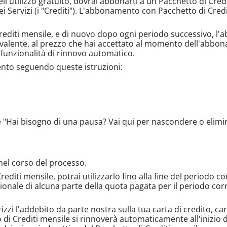
nell'utilizzo gratuito, dovrai abbonarti a un Pacchetto di Cred
dei Servizi (i "Crediti"). L'abbonamento con Pacchetto di Cre
editi mensile, e di nuovo dopo ogni periodo successivo, l'
lente, al prezzo che hai accettato al momento dell'abbonam
 funzionalità di rinnovo automatico.
nto seguendo queste istruzioni:
ase "Hai bisogno di una pausa? Vai qui per nascondere o elimi
 nel corso del processo.
editi mensile, potrai utilizzarlo fino alla fine del periodo
zionale di alcuna parte della quota pagata per il periodo co
izzi l'addebito da parte nostra sulla tua carta di credito, c
i Crediti mensile si rinnoverà automaticamente all'inizio 