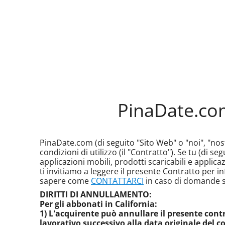
PinaDate.com 
PinaDate.com (di seguito "Sito Web" o "noi", "nostr
condizioni di utilizzo (il "Contratto"). Se tu (di seg
applicazioni mobili, prodotti scaricabili e applicaz
ti invitiamo a leggere il presente Contratto per i
sapere come
CONTATTARCI
in caso di domande s
DIRITTI DI ANNULLAMENTO:
Per gli abbonati in California:
1) L'acquirente può annullare il presente cont
lavorativo successivo alla data originale del co