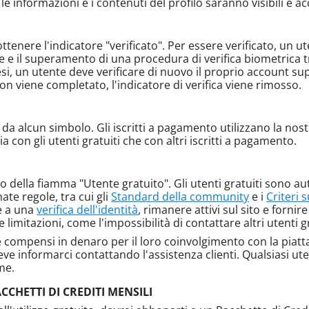
 informazioni e i contenuti del profilo saranno visibili e acc
ttenere l'indicatore "verificato". Per essere verificato, un 
le e il superamento di una procedura di verifica biometrica 
 un utente deve verificare di nuovo il proprio account su
on viene completato, l'indicatore di verifica viene rimosso.
 da alcun simbolo. Gli iscritti a pagamento utilizzano la n
 con gli utenti gratuiti che con altri iscritti a pagamento.
o della fiamma "Utente gratuito". Gli utenti gratuiti sono aut
ate regole, tra cui gli
Standard della community
e i
Criteri 
e a una
verifica dell'identità
, rimanere attivi sul sito e fornire
limitazioni, come l'impossibilità di contattare altri utenti gr
re compensi in denaro per il loro coinvolgimento con la piatt
ve informarci contattando l'assistenza clienti. Qualsiasi ute
me.
CHETTI DI CREDITI MENSILI