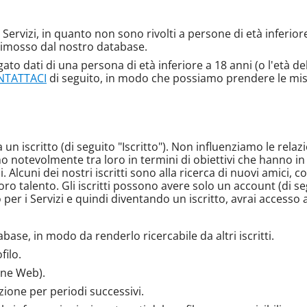
i Servizi, in quanto non sono rivolti a persone di età inferio
rimosso dal nostro database.
gato dati di una persona di età inferiore a 18 anni (o l'età d
NTATTACI
di seguito, in modo che possiamo prendere le mis
n iscritto (di seguito "Iscritto"). Non influenziamo le relazioni
iano notevolmente tra loro in termini di obiettivi che hanno 
fili. Alcuni dei nostri iscritti sono alla ricerca di nuovi amici
ro talento. Gli iscritti possono avere solo un account (di segu
per i Servizi e quindi diventando un iscritto, avrai accesso a
base, in modo da renderlo ricercabile da altri iscritti.
filo.
ione Web).
izione per periodi successivi.