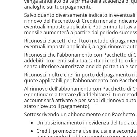
venga annullato da te prima della scadenza di qu
analoghe sui tuoi pagamenti.
Salvo quanto diversamente indicato in eventuali te
rinnovo del Pacchetto di Crediti mensile indican
eventuali imposte applicabili. Potremmo tuttavia 
mensile aumenterà a partire dal periodo success
Riconosci e accetti che il tuo metodo di pagame
eventuali imposte applicabili, a ogni rinnovo aut
Riconosci che l'abbonamento con Pacchetto di Cred
addebiti ricorrenti sulla tua carta di credito o d
senza ulteriore autorizzazione da parte tua e sen
Riconosci inoltre che l'importo del pagamento ric
quote applicabili per l'abbonamento con Pacchett
Al rinnovo dell'abbonamento con Pacchetto di Cr
e continuare a tentare di addebitare il tuo meto
account sarà attivato e per scopi di rinnovo auto
stato ricevuto il pagamento).
Sottoscrivendo un abbonamento con Pacchetto di C
Un posizionamento in evidenza del tuo account
Crediti promozionali, se inclusi e a second
ogni periodo di abbonamento e non vengono