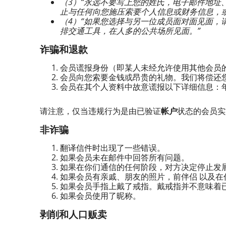
（3）“永远不要写上您的姓氏，
电子邮件
地址
止与任何向您施压索要个人信息或财务信息，
（4）“如果您选择与另一位成员
面对面
见面，
排交通工具，在人多的公共场所见面。”
诈骗和退款
会员谎报身份（即某人未经允许使用其他会员
会员向您索要金钱或昂贵的礼物。我们将偿还
会员在其个人资料中故意谎报以下详细信息：
请注意，仅当违规行为是由已验证
帐户
状态的会员
非诈骗
翻译信件时出现了一些错误。
如果会员未在邮件中回答所有问题。
如果在你们通信的任何阶段，对方决定停止发
如果会员有亲戚、朋友的照片，
前伴侣
以及在
如果会员手指上戴了戒指。戴戒指并不意味着
如果会员使用了昵称。
剥削和人口贩卖