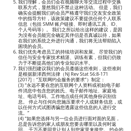
我们理解，会员们会在视频聊天等交流过程中交换
联系方式，显然我们不禁止这种活动。 但是，我们
确实会提醒我们的会员严格遵守我们交友安全政策
中的指导方针，该政策建议不要提供任何个人联系
信息（包括 SMM 账户链接、即时通讯工具、ID、
个人号码等）。 我们之所以给出这样的建议，是因
为没有会员能完全确定其伴侣是否真诚以待，如果
在我们的系统之外进行沟通，我们将无法帮助陷入
困境的会员。
我们优先考虑员工的持续培训和发展。 尽管我们的
信任与安全专家技术精湛、训练有素，但我们仍致
力于不断提高他们的专业知识水平。
我们强烈建议我们的会员遵循这些准则，这些准则
是根据新泽西州法律（NJ Rev Stat 56:8-171
[2017]：“互联网约会服务的要求”）制定：
(3) “永远不要在您的互联网个人资料或初始电子邮
件消息中包含您的姓氏、电子邮件地址、家庭地
址、电话号码、工作地点或任何其他身份识别信
息。 停止与任何向您施压要求个人或财务信息，或
以任何方式试图诱骗您透露这些信息的人进行交
流。”
(4) “如果您选择与另一位会员进行面对面的见面，
总是告诉您的家人或朋友您要去哪里以及何时返
回。 千万不要同意让别人到您家里来接您。 约会的